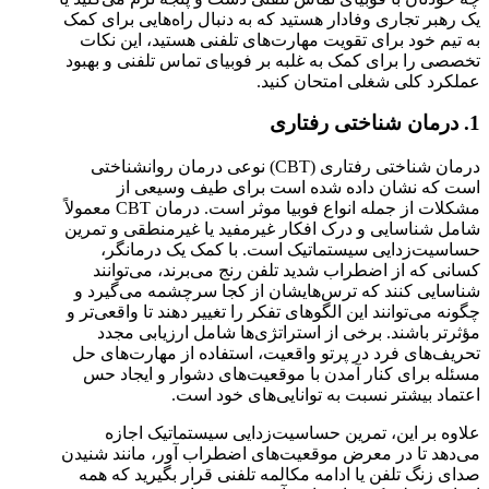
یک رهبر تجاری وفادار هستید که به دنبال راه‌هایی برای کمک
به تیم خود برای تقویت مهارت‌های تلفنی هستید، این نکات
تخصصی را برای کمک به غلبه بر فوبیای تماس تلفنی و بهبود
عملکرد کلی شغلی امتحان کنید.
1. درمان شناختی رفتاری
درمان شناختی رفتاری (CBT) نوعی درمان روانشناختی
است که نشان داده شده است برای طیف وسیعی از
مشکلات از جمله انواع فوبیا موثر است. درمان CBT معمولاً
شامل شناسایی و درک افکار غیرمفید یا غیرمنطقی و تمرین
حساسیت‌زدایی سیستماتیک است. با کمک یک درمانگر،
کسانی که از اضطراب شدید تلفن رنج می‌برند، می‌توانند
شناسایی کنند که ترس‌هایشان از کجا سرچشمه می‌گیرد و
چگونه می‌توانند این الگوهای تفکر را تغییر دهند تا واقعی‌تر و
مؤثرتر باشند. برخی از استراتژی‌ها شامل ارزیابی مجدد
تحریف‌های فرد در پرتو واقعیت، استفاده از مهارت‌های حل
مسئله برای کنار آمدن با موقعیت‌های دشوار و ایجاد حس
اعتماد بیشتر نسبت به توانایی‌های خود است.
علاوه بر این، تمرین حساسیت‌زدایی سیستماتیک اجازه
می‌دهد تا در معرض موقعیت‌های اضطراب آور، مانند شنیدن
صدای زنگ تلفن یا ادامه مکالمه تلفنی قرار بگیرید که همه