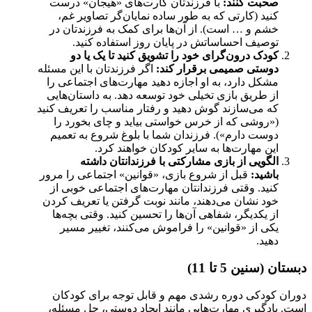
صحبت کنند:
با فرزندتان کارت‌های «هیجان» درست
کنید (کارتی که به طور ساده نمایان‌گر تصاویر غم،
خشم و … است). از آن‌ها برای کمک به فرزندتان در
توصیف احساساتش در پایان روز استفاده کنید.
کودک درون‌گرای خود را تشویق کنید تا یک یا دو
دوستی صمیمی برقرار کند:
اگر فرزندتان با این مسئله
مشکل دارد، به او اجازه دهید مهارت‌های اجتماعی را
از طریق بازی تخیلی خود توسعه دهد. به داستان‌هایی
که می‌سازند گوش دهید و رفتار مناسب را تعریف کنید
(«روشی که از خرس خواستی بیاید و چای بخورد را
دوست دارم»). فرزندان شما با بلوغ شروع به تعمیم
این مهارت‌ها به سایر کودکان خواهند کرد.
الگویی از بازی مشارکتی با فرزندانتان داشته
باشید:
قبل از شروع بازی، «قوانین» اجتماعی را مرور
کنید. وقتی فرزندانتان مهارت‌های اجتماعی خوبی از
خود نشان می‌دهند، مانند نوبت گرفتن یا تعریف کردن
از یکدیگر، شفاهی آن‌ها را تحسین کنید. وقتی بچه‌ها
یکی از «قوانین» را فراموش می‌کنند، تغییر مسیر
دهید.
دبستان (سنین 5 تا 11)
دوران کودکی دوره رشدی مهم و قابل توجه برای کودکان
است. یادگیری مهارت‌هایی مانند ایجاد دوستی، حل مسئله،