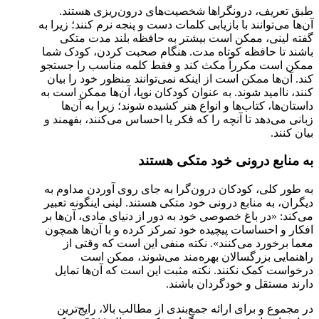
طبق تعریف، درونگراها شخصیت‌های درون‌ریزی هستند.
آن‌ها می‌توانند با بازیابی کلمات دست و پنجه نرم کنند؛ زیرا به
گفته لینی، ممکن است بیشتر به حافظه بلند مدت متکی
باشند تا حافظه کوتاه مدت. هنگام صحبت کردن، کودک شما
ممکن است مکرراً مکث کند و فقط کلمه مناسب را جستجو
کند. آن‌ها ممکن است از اینکه نمی‌توانند منظور خود را بیان
کنند، ناامید شوند. به عنوان کودکان نوپا، آن‌ها ممکن است به
داستان‌ها، کتاب‌ها و انواع هنر کشیده شوند؛ زیرا به آن‌ها
زبانی می‌دهد تا آنچه را که فکر یا احساس می‌کنند، بفهمند و
بیان کنند.
به منابع درونی خود متکی هستند
به طور کلی، کودکان درون‌گرا به جای روی آوردن مداوم به
دیگران، به منابع درونی خود متکی هستند. لینی اینگونه تعبیر
می‌کند: «در باغ خصوصی خود به دور از دنیای مادی، آن‌ها بر
افکار و احساسات پیچیده خود تمرکز کرده و با آن‌ها همچون
معما برخورد می‌کنند». نکته منفی این است که وقتی از
راهنمایی بزرگسالان بهره‌مند می‌شوند، ممکن است
درخواست کمک نکنند. نکته مثبت این است که آن‌ها تمایل
دارند مستقل و خودگردان باشند.
در مجموع و برای ارائه جمع‌بندی از مطالب بالا، رایج‌ترین