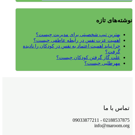
نوشته‌های تازه
بهترین تیپ شخصیتی برای مدیریت چیست؟
اهمیت عزت نفس در رابطه عاطفی چیست؟
چرا نباید اهمیت اعتماد به نفس در کودکان را نادیده
گرفت؟
علت گاز گرفتن کودکان چیست؟
مهرطلبی چیست؟
تماس با ما
02188537875 - 09033877211
info@maroom.org