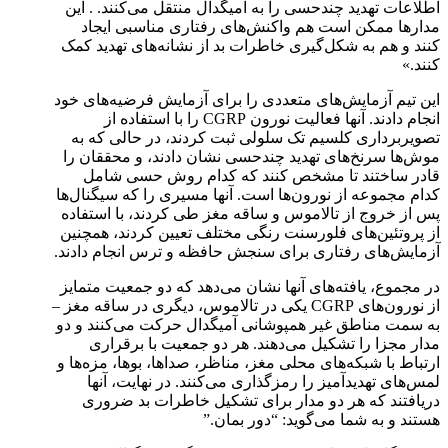
اطلاعات تهدید چندحسی را به آمیگدال منتقل می‌کنند. . این
مدارها ممکن است هم واکنش‌های رفتاری مناسبی ایجاد
کنند و هم به شکل‌گیری خاطرات بد از نشانه‌های تهدید کمک
کنند.»
این تیم آزمایش‌های متعددی را برای آزمایش فرضیه‌های خود
انجام دادند. آنها فعالیت نورون CGRP را با استفاده از
تصویربرداری کلسیم تک سلولی ثبت کردند، در حالی که به
موش‌ها سرنخ‌های تهدید چندحسی نشان دادند، و محققان را
قادر ساختند تا مشخص کنند که کدام روش حسی شامل
کدام مجموعه از نورون‌ها است. آنها مسیری را که سیگنال‌ها
پس از خروج از تالاموس و ساقه مغز طی کردند، با استفاده
از پروتئین‌های فلورسنت رنگی مختلف تعیین کردند، همچنین
آزمایش‌های رفتاری برای سنجش حافظه و ترس انجام دادند.
در مجموع، یافته‌های آنها نشان می‌دهد که دو جمعیت متمایز
از نورون‌های CGRP یکی در تالاموس، دیگری در ساقه مغز –
به سمت مناطق غیر همپوشانی آمیگدال حرکت می‌کنند و دو
مدار مجزا را تشکیل می‌دهند. هر دو جمعیت با برقراری
ارتباط با شبکه‌های محلی مغز، مناظر، صداها، بوها، مزه‌ها و
لمس‌های تهدیدآمیز را رمزگذاری می‌کنند. در نهایت، آنها
دریافتند که هر دو مدار برای تشکیل خاطرات بد ضروری
هستند و به شما می‌گوید: “دور بمان.”