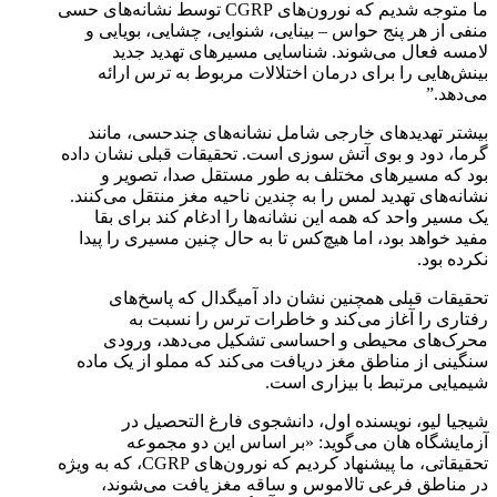
ما متوجه شدیم که نورون‌های CGRP توسط نشانه‌های حسی
منفی از هر پنج حواس – بینایی، شنوایی، چشایی، بویایی و
لامسه فعال می‌شوند. شناسایی مسیرهای تهدید جدید
بینش‌هایی را برای درمان اختلالات مربوط به ترس ارائه
می‌دهد.”
بیشتر تهدیدهای خارجی شامل نشانه‌های چندحسی، مانند
گرما، دود و بوی آتش سوزی است. تحقیقات قبلی نشان داده
بود که مسیرهای مختلف به طور مستقل صدا، تصویر و
نشانه‌های تهدید لمس را به چندین ناحیه مغز منتقل می‌کنند.
یک مسیر واحد که همه این نشانه‌ها را ادغام کند برای بقا
مفید خواهد بود، اما هیچ‌کس تا به حال چنین مسیری را پیدا
نکرده بود.
تحقیقات قبلی همچنین نشان داد آمیگدال که پاسخ‌های
رفتاری را آغاز می‌کند و خاطرات ترس را نسبت به
محرک‌های محیطی و احساسی تشکیل می‌دهد، ورودی
سنگینی از مناطق مغز دریافت می‌کند که مملو از یک ماده
شیمیایی مرتبط با بیزاری است.
شیجیا لیو، نویسنده اول، دانشجوی فارغ التحصیل در
آزمایشگاه هان می‌گوید: «بر اساس این دو مجموعه
تحقیقاتی، ما پیشنهاد کردیم که نورون‌های CGRP، که به ویژه
در مناطق فرعی تالاموس و ساقه مغز یافت می‌شوند،