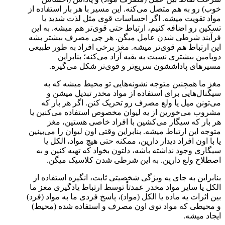
خوب) رو به هم متصل می‌کنه. این مسیر با هر بار استفاده از
مواد تقویت میشه. اگر احساسات قوی مثل لذت شدید یا
تسکین رو اضافه کنیم، ارتباط حتی قوی‌تر هم میشه. به این
فرآیند شرطی شدن عامل میگن. هر چی مصرف بیشتر بشه
این ارتباط هم قوی‌تر میشه. مغز برخی افراد به طور طبیعی
دوپامین بیشتری نسبت به بقیه آزاد می‌کنه؛ بنابراین
مسیرهای پاداششون سریع‌تر و قوی‌تر شکل می‌گیره.
مغز ما همچنین متوجه نشونه‌هایی تو محیط میشه که به
سیگنال‌هایی برای استفاده از مواد مخدر تبدیل میشن و
می‌تونن میل یا ولع مصرف رو تحریک کنن. اگر هر بار که
مشروب می‌خورین از یه لیوان مخصوص استفاده می‌کنین یا
هر بار که سیگار می‌کشین با افراد خاصی هستین، مغز
متوجه این ارتباط میشه. بنابراین وقتی اون لیوان را می‌بینین
یا با اون افراد دیدار دارین، ممکنه حتی هیچ مواد، الکل یا
سیگاری وجود نداشته باشه، دلتون بخواد که تهیه کنین و به
اصطلاح ولع دارین. به این شرطی شدن کلاسیک میگن.
بنابراین به جای یه ویژگی شخصیتی ثابت، انگیزه استفاده از
الکل یا سایر مواد مخدر عمدتاً توسط ارتباط یادگیری مغز ما
بین اثرات یه ماده یا الکل (مواد)، پاسخ فردی ما به مواد (فرد)
و محیطی که مواد توی اون مصرف و استفاده شده (محیط)
ایجاد میشه.