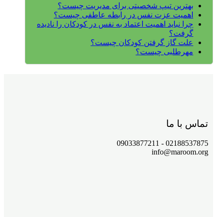
بهترین تیپ شخصیتی برای مدیریت چیست؟
اهمیت عزت نفس در رابطه عاطفی چیست؟
چرا نباید اهمیت اعتماد به نفس در کودکان را نادیده
گرفت؟
علت گاز گرفتن کودکان چیست؟
مهرطلبی چیست؟
تماس با ما
02188537875 - 09033877211
info@maroom.org