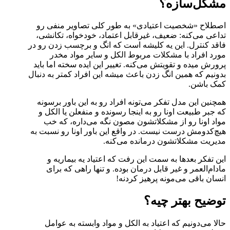
مشکل‌سازه؟
اصطلاح «شخصیت اعتیادی» به طور کلی تصاویر منفی رو
تداعی می‌کنه: ضعیف، غیرقابل اعتماد، خودخواه، تکانشی،
فاقد کنترل. این یه کلیشه است که انگ و برچسب زدن رو در
مورد افراد با مشکلات مربوط الکل و سایر مواد مخدر
پرورش میده و تقویتش می‌کنه. تغییر این ایده سخته اما باید
بدونیم که همین انگ زدن باعث میشه این افراد کمتر به دنبال
کمک باشن.
همچنین این مدل تفکر می‌تونه افراد رو به این باور برسونه
که جبر طبیعت اونا رو به اینجا رسونده و منفعلن یا الکل و
مواد اونا رو از مشکلاتشون مصون نگه می‌داره، که خب
هیچ‌کدومش درست نیست. در واقع این باور اونا رو نسبت به
مدیریت مشکلاتشون درمانده می‌کنه.
این تفکر بعدها به سمت این رفت که اعتیاد یه بیماریه و
مادام‌العمر و غیر قابل درمان بوده. و تنها راهی که برای
انسان باقی می‌مونه پرهیز کردنه!
توضیح بهتر چیه؟
حالا می‌دونیم که اعتیاد به الکل و مواد وابسته به عوامل