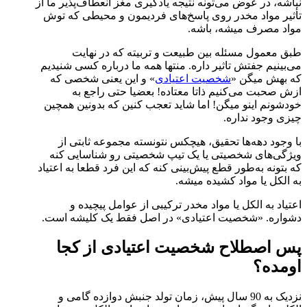
نباشه، در عوض می‌تونه نتیجه یادگیری مغز انعطاف‌پذیر ما از
تأثیر مواد مخدر روی پاسخ‌های فردیمون و محیطی که توش
مواد مصرف میشه، باشه.
طبق معمول مسئله بین طبیعت و تربیته که در نهایت
می‌بینیم جفتش تاثیر داره. منتها همه ما درباره کسی شنیدیم
که بهش میگن «
شخصیت اعتیادی
» و این یعنی شخصی که
ازش صحبت می‌‌کنیم ذاتا معتاده! بعضیا حتی راجع به
خودشونم اینو میگن! اما شاید تعجب کنین که بدونین همچین
چیزی وجود نداره.
با وجود دهه‌ها تحقیق، هیچکس نتونسته مجموعه ثابتی از
ویژگی‌های شخصیتی یا یک تیپ شخصیتی رو شناسایی کنه
که بتونه به‌طور قطع پیش‌بینی کنه که این فرد قطعا به اعتیاد
به الکل یا مواد کشیده میشه.
اعتیاد به الکل یا مواد مخدر ترکیبی از عوامل پیچیده و
دشواره. «شخصیت اعتیادی» در اصل فقط یک کلیشه است.
پس اصطلاح شخصیت اعتیادی از کجا
اومده؟
نزدیک به 90 سال پیش، زمان تولد جنبش دوازده گامی و