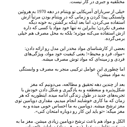
مختلفیه و جبری در کار نیست.
خیلی از سربازای آمریکایی تو ویتنام در دهه 1970 به هروئین
وابستگی پیدا کردن و زمانی که در ویتنام بودن مرتباً ازش
استفاده می‌کردن، اما بعد اینکه برگشتن به خونه دیگه
مصرف نکردن؛ بنابراین نه تنها خود مواد یا کسی که داره
ازش استفاده می‌کنه موثره؛ بلکه به محل مصرف هم خیلی
برمی‌گرده.
بعضی از کارشناسای مواد مخدر این مدل رو ارائه دادن:
«مواد، فرد و محیط»؛ یعنی کیفیت خود مواد، ویژگی‌های
فردی و زمینه‌ای که مواد توش مصرف میشه.
اما چطوری این عوامل ترکیبی منجر به مصرف و وابستگی
به مواد میشن؟
بعد از چندین دهه تحقیق و مطالعه، می‌دونیم که مغز
شکل‌پذیره و منعطفه و به یادگیری و شکل دادن خودش با
تجربه‌های جدید در طول زندگی ادامه میده. اینطوریه که هر
زمان که ما کاری خوشایند انجام میدیم، مقداری دوپامین توی
مغز ترشح میشه. دوپامین به ما احساس خوبی میده و به
مغز میگه: «تو باید این کار رو دوباره امتحان کنی».
الکل و مواد هم باعث ترشح دوپامین زیادی میشن. مغز ما به
سرعت نقاط بین عمل (مصرف مواد) و پاداش (احساس