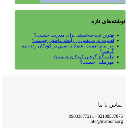
نوشته‌های تازه
بهترین تیپ شخصیتی برای مدیریت چیست؟
اهمیت عزت نفس در رابطه عاطفی چیست؟
چرا نباید اهمیت اعتماد به نفس در کودکان را نادیده
گرفت؟
علت گاز گرفتن کودکان چیست؟
مهرطلبی چیست؟
تماس با ما
02188537875 - 09033877211
info@maroom.org