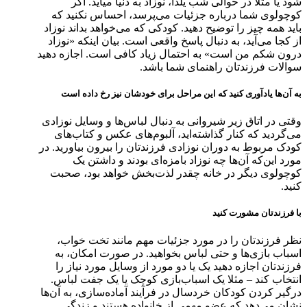
شود یا مثلا در حوالی شب یلدا، نوزاد به دنیا می‎آید. اگر
کوچولوی شما درباره جزئیات می‌پرسد، احساس نکنید که
باید همه چیز را توضیح دهید. کودکی که می‌خواهد بداند نوزاد
از کجا می‌آید، به دنبال پاسخ واقعی است. بیان اینکه «نوزاد
درون شکم من است» به احتمال زیاد کافی است. اجازه دهید
سوالات فرزندتان راهنمای شما باشد.
به آن‌ها یادآوری کنید که این مراحل برای خودشان نیز رخ داده است
وقتی در اتاق زیر شیروانی به دنبال لباس‌ها و وسایل نوزادی
می‌گردید که کنار گذاشته‌اید، آلبوم‌های عکس و کتاب‌های
کودک مربوط به دوران نوزادی فرزندتان را بیرون بیاورید. در
مورد این‌که آن‌ها چه نوزاد بامزه‌ای بودند و داشتن یک
کوچولوی دیگر در خانه چقدر لذت‌بخش خواهد بود، صحبت
کنید.
با فرزندتان مشورت کنید
نظر فرزندتان را در مورد جزئیات مهم مانند تخت خواب،
اسباب بازی‌ها و حتی لباس بخواهید. در صورت امکان، به
فرزندتان اجازه دهید یک یا دو مورد از وسایل مورد نیاز را
انتخاب کند – مثلا یک اسباب‌بازی کوچک یا یک جفت لباس.
درگیر کردن کودکان خردسال در فرآیند آماده‌سازی، به آن‌ها
نشان می‌دهد که عضو مهمی از خانواده هستند و زندگی