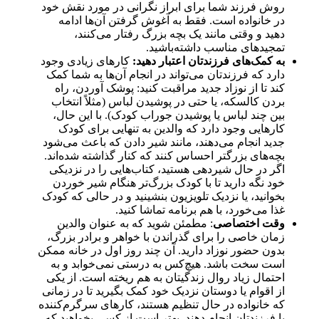
روش فرزند شما برای ابراز نگرانی در مورد نقش خود
در خانواده است. فقط به آغوش گرفتن آن‌ها ادامه
دهید و وقتی مانند یک بچه بزرگ رفتار می‌کنند،
تمجیدهای مناسب داشته‌باشید.
به کمک‌های فرزندتان اعتبار دهید:
کارهای زیادی وجود
دارد که فرزندتان می‌تواند در انجام آن‌ها به شما کمک
کند تا از نوزاد جدید مراقبت کنید: پوشک آوردن، راه
بردن کالسکه، یا حتی در پوشیدن لباس (مثلاً انتخاب
بین چند لباس یا پوشیدن جوراب کودک). با این حال،
کارهایی وجود دارد که والدین به تنهایی برای کودک
جدید انجام می‌دهند، مانند شیر دادن که باعث می‌شود
بچه‌های بزرگتر احساس کنند که کنار گذاشته شده‌اند.
اگر در حال شیردهی هستید، کتاب‌هایی را در نزدیکی
خود نگه دارید تا با کودک بزرگ‌تر هنگام شیر خوردن
بخوانید، یا نزدیک تلویزیون بنشینید و در حالی که کودک
غذا می‌خورد، با هم برنامه تماشا کنید.
وقت اختصاصی
: مطمئن شوید که به عنوان والدین
زمان خاصی را برای گذراندن با خواهر و برادر بزرگ،
بدون حضور نوزاد دارید. آن چند روز اول در خانه ممکن
است سخت باشد. هیچ‌کس به درستی نمی‌خوابد و به
احتمال زیاد روال زندگیتان به هم ریخته است. از یکی
از اقوام یا دوستان نزدیک خود کمک بگیرید تا در زمانی
که خانواده در حال تنظیم هستند، کارهای سرگرم‌کننده
با فرزندتان انجام دهند. بهتر است از کسی بخواهید که