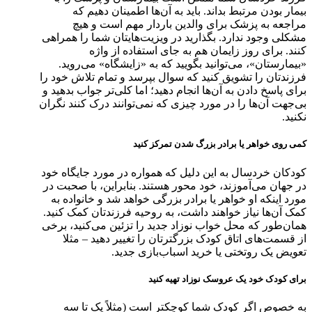
بیمار بودن مرتبط بداند. باید به آن‌ها اطمینان دهیم که
مراجعه به پزشک برای والدین باردار مهم است و هیچ
مشکلی وجود ندارد. بگذارید در ویزیت‌هایتان شما را همراهی
کنند. برای روز زایمان هم به جای استفاده از واژه
«بیمارستان»، می‌توانید بگویید که به «زایشگاه» می‌روید.
فرزندتان را تشویق کنید که سوال بپرسد و تمام تلاش خود را
برای پاسخ دادن به آن‌ها انجام دهید؛ اما کلی‌تر جواب بدهید و
بی‌جهت آن‌ها را در مورد چیزی که نمی‌توانند درک کنند نگران
نکنید.
کمی روی خواهر یا برادر بزرگ شدن تمرکز کنید
کودکان خردسال به این دلیل که همواره در مورد جایگاه خود
در جهان می‌آموزند، خود محور هستند. بنابراین، با صحبت در
مورد اینکه او خواهر یا برادر بزرگی خواهد شد و خانواده به
کمک آن‌ها نیاز خواهند داشت، به روحیه فرزندتان کمک کنید.
همان‌طور که محل خواب نوزاد جدید را تزئین می‌کنید، برخی
از قسمت‌های اتاق کودک بزرگترتان را تغییر دهید – مثلا
تعویض یک روتختی یا خرید اسباب‌بازی جدید.
برای کودک خود یک عروسک نوزاد تهیه کنید
به خصوص اگر کودک شما کوچکتر است (مثلاً یک تا سه