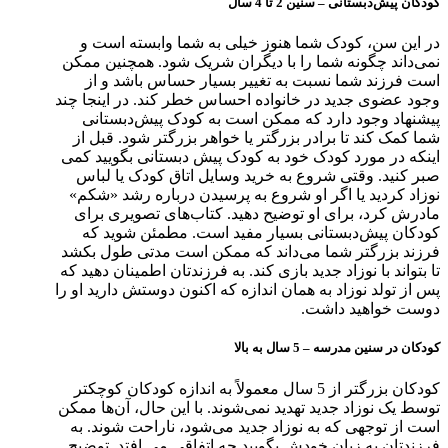
کودکان پیش‌دبستانی
–
سنین 2 تا 4 سال
در این سن، کودک شما هنوز خیلی به شما وابسته است و
نمی‌داند چگونه شما را با دیگران شریک شود. همچنین ممکن
است فرزند شما نسبت به تغییر بسیار حساس باشد و از
وجود عضوی جدید در خانواده احساس خطر کند. در اینجا چند
پیشنهاد وجود دارد که ممکن است به کودک پیش‌دبستانی
شما کمک کند تا برادر بزرگتر یا خواهر بزرگتر شود. قبل از
اینکه در مورد کودک خود به کودک پیش دبستانی بگویید کمی
صبر کنید. وقتی شروع به خرید وسایل اتاق کودک یا لباس
نوزاد کردید یا اگر او شروع به پرسیدن درباره رشد «شکم»
مادرش کرد، برای او توضیح دهید. کتاب‌های تصویری برای
کودکان پیش‌دبستانی بسیار مفید است. مطمئن شوید که
فرزند بزرگتر شما می‌داند که ممکن است مدتی طول بکشد
تا بتواند با نوزاد جدید بازی کند. به فرزندتان اطمینان دهید که
پس از تولد نوزاد به همان اندازه که اکنون دوستش دارید او را
دوست خواهید داشت.
کودکان در سنین مدرسه
–
5 سال به بالا
کودکان بزرگتر از 5 سال معمولاً به اندازه کودکان کوچکتر
توسط یک نوزاد جدید تهدید نمی‌شوند. با این حال، آن‌ها ممکن
است از توجهی که به نوزاد جدید می‌شود، ناراحت شوند. به
فرزندتان به زبان خودش بگویید چه اتفاقی می افتد. توضیح