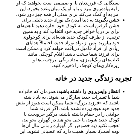
بستگانی که فرزندتان با او صمیمی است بخواهید که او
را به پیاده‌روی ببرد و یا با او یک میان‌وعده بخورد. این
امر به او کمک می‌کند برای مدتی از همه چیز دور شود.
جشن بگیرید
: به دنیا آمدن یک نوزاد جدید دلیلی برای
جشن گرفتن است. به کودک خود اجازه دهید تا هدیه‌ای
برای برادر یا خواهر جدید خود انتخاب کند و به همین
ترتیب، از طرف کودک جدید هدیه‌ای برای کوچولوی
خود بیاورید. پس از تولد نوزاد جدید، احتمالاً هدایای
زیادی از افراد فامیل دریافت خواهد کرد و ممکن است
برای فرزند شما سخت باشد. اقلام کوچکی مانند
کتاب‌های رنگ‌آمیزی، مداد رنگی، برچسب‌ها و
ریزه‌کاری‌های کوچک را ذخیره کنید.
تجربه زندگی جدید در خانه
انتظار واپس‌روی را داشته باشید:
همزمان که خانواده
شما با تغییرات جدید سازگار می‌شوند، به یاد داشته
باشید که «فرزند بزرگ» شما ممکن است هنوز از نقش
جدید خود هیجان‌زده نشده باشد. اگر فرزند شما
حوادثی را در حمام داشته باشند، درگیر جروبحث با
کودک جدید شوند، یا حتی بخواهند در گهواره بخوابند،
تعجب نکنید (به خصوص اگر گهواره زمانی مال آن‌ها
بوده است). بسیار اهمیت دارد که عصبانی نشوید. این