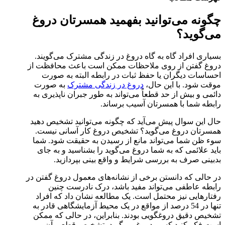
چگونه می‌توانید بفهمید همسرتان دروغ
می‌گوید؟
بسیاری افراد گاه به گاه دروغ در زندگی مشترک می‌گویند.
دروغ گفتن از روی ملاحظات ممکن است باعث محافظت از
احساسات دیگران یا حفظ ثبات در رابطه البته به صورت
موقت شود. با این حال،
دروغ در زندگی مشترک
به صورت
دائمی و بیش از حد قطعاً می‌تواند به طور جبران ناپذیری به
رابطه شما با همسرتان آسیب برساند.
حال این سوال پیش می‌آید که چگونه می‌توانید تشخیص دهید
همسرتان دروغ می‌گوید؟ تشخیص دروغ کار آسانی نیست.
سوء ظن شما می‌تواند مانع از رسیدن به حقیقت شود. شما
باید علائمی که به شما دروغ می‌گوید را بشناسید و به جای
بدبینی صرف به بررسی شرایط و واقع بینی بپردازید.
در حالی که دانستن برخی از نشانه‌های معمول دروغ گفتن در
رابطه عاطفی می‌تواند مفید باشد، درک نادرست چنین
رفتارهایی نیز محتمل است. یک مطالعه نشان داد که افراد
تنها در 54 درصد از مواقع در یک محیط آزمایشگاهی قادر به
تشخیص دقیق دروغگویی بودند. بنابراین، در حالی که ممکن
است فکر کنید کسی دروغ می‌گوید، تشخیص قطعی آن