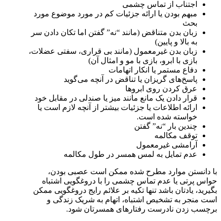
اجتناب از تماس چشمی
مبهم بودن یا ارائه جزئیات کم در مورد موضوع مورد
بحث
زبان بدن متناقض (مانند “نه” گفتن اما تکان دادن سر
به بالا و پایین)
زبان بدن غیرمعمول (مانند بی قراری، سفتی عضلات،
بازی با ابرو، بازی با مو و امثال آن)
دفاع مستمر یا انکار اتهامات
پاسخ‌های گریزان یا تناقض در آنچه می‌گوید
عرق کردن روی ابروها
قرار دادن یک مانع مانند میز یا صندلی در مقابل خود
ارائه اطلاعات یا جزئیات بیشتر از آنچه لازم است یا
خواسته شده است.
چندین بار “نه” گفتن
توقف مکالمه
آرامشی غیرمعمول
عدم تمایل به لمس همسر در طول مکالمه
با دانستن موارد مطرح شده ممکن است عصبی بودن،
حواس پرتی یا عدم تماس چشمی را با دروغگویی اشتباه
بگیرید، یادتان باشد تنها تکیه بر علائم رایج دروغگویی ممکن
است منجر به تشخیص اشتباه، اتهام به شریک زندگی و
برچسب زدن نادرست رفتارهای همسرتان شود.