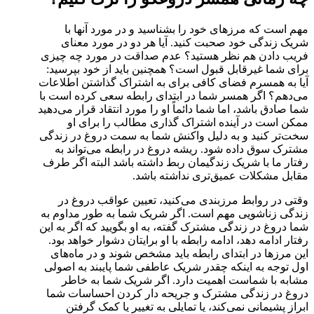
مهم است که مرزهای خود را بشناسید و در مورد آنها با
شریک زندگی خود صحبت کنید. آیا هر دو در مورد معنای
فریب دادن هم نظر هستید؟ عدم صداقت در مورد چه چیزی
برای شما غیرقابل قبول است؟ همچنین باید از خود بپرسید:
آیا به همسرم فضای کافی برای به اشتراک گذاشتن اطلاعات
می‌دهم؟ اگر همسر شما در ابتدای رابطه سعی کرده است با
شما صادق باشد، اما شما دائماً او را مورد انتقاد قرار می‌دهید
ممکن است در آینده اشتراک گذاری مطالب را برای او
سخت‌تر کنید و به دلیل واکنش شما به سمت دروغ در زندگی
مشترک سوق داده شود. ریشه دروغ در رابطه می‌تواند به
رفتار ما با شریک زندگیمان ربط داشته باشد البته اگر طرف
مقابل مشکلات عمیق‌تری نداشته باشد.
وقتی در روابط مرزبندی می‌کنید، تعیین عواقب دروغ در
زندگی زناشویی مهم است. اگر شریک شما به طور مداوم به
شما دروغ در زندگی مشترک گفته، به او بگویید که اگر به این
رفتار ادامه دهد، ادامه رابطه با او برایتان دشوار خواهد بود.
این مرزها در ابتدای رابطه باید مشخص شوند و در ماه‌های
اول توجه به اینکه چقدر شریک عاطفی شما پایبند به اصولی
مشابه با شماست اهمیت دارد. اگر شریک شما به خاطر
دروغ در زندگی مشترک و جریحه دار کردن احساسات شما
ابراز پشیمانی نمی‌کند، یا تمایلی به تغییر یا کمک گرفتن