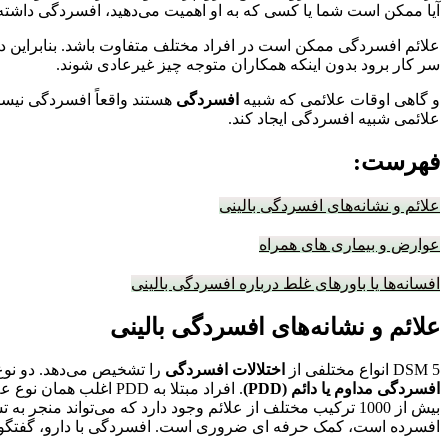
آیا ممکن است شما یا کسی که به او اهمیت می‌دهید، افسردگی داشته ب
علائم افسردگی ممکن است در افراد مختلف متفاوت باشد. بنابراین 
سر کار برود بدون اینکه همکاران متوجه چیز غیرعادی شوند.
و گاهی اوقات علائمی که شبیه
افسردگی
هستند واقعاً افسردگی نی
علائمی شبیه افسردگی ایجاد کند.
فهرست:
علائم و نشانه‌های افسردگی بالینی
عوارض و بیماری های همراه
افسانه‌ها یا باورهای غلط درباره افسردگی بالینی
علائم و نشانه‌های افسردگی بالینی
DSM 5 انواع مختلفی از
اختلالات افسردگی
را تشخیص می‌دهد. دو نوع ر
افسردگی مداوم یا دائم (PDD)
. افراد مبتلا به PDD اغلب همان نوع علائم را با افراد مبتلا به MDD تجربه می‌کنند، اما معمولاً شدت کمتری دارند و طولانی تر هستند.
افسرده است، کمک حرفه ای ضروری است. افسردگی با دارو، گفتگو درم