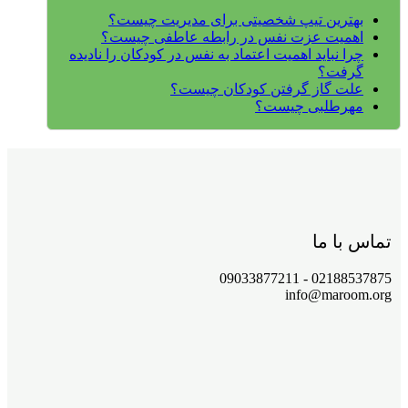
بهترین تیپ شخصیتی برای مدیریت چیست؟
اهمیت عزت نفس در رابطه عاطفی چیست؟
چرا نباید اهمیت اعتماد به نفس در کودکان را نادیده
گرفت؟
علت گاز گرفتن کودکان چیست؟
مهرطلبی چیست؟
تماس با ما
02188537875 - 09033877211
info@maroom.org