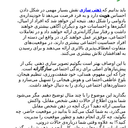
باید بدانیم که
ذهنی سازی
نقش بسیار مهمی در شکل دادن
احساس
هویت
دارد و به فرد فرصت می‌دهد تا خودپنداره‌ی
بادوامی را شکل دهد. نتیجه این خواهد شد که افراد از امیال،
انگیزه‌ها و احساسات خود و دیگران آگاهی بیشتری خواهند
داشت و رفتار سازگارانه‌تری ارائه خواهند داد و در تعاملات
اجتماعی، موفق‌تر عمل خواهند کرد. در واقع این دسته از
افراد حساسیت اجتماعی بیشتری دارند، در موقعیت‌های
متفاوت انعطاف‌پذیری بالاتری ارائه می‌دهند و برای رسیدن
به اهدافشان تلاش بیشتری می‌کنند.
با این اوصاف بهتر است بگوئیم تصویر سازی ذهنی یکی از
پیش‌نیازهای اصلی برای زندگی اجتماعی
سازگارانه
است.
چرا که این مفهوم، همدلی، خود شفقت‌ورزی، تنظیم هیجان،
بلوغ عاطفی-اجتماعی و هوش هیجانی را تسهیل می‌سازد و
دستاوردهای اجتماعی زیادی را به دنبال خواهد داشت.
بگذارید این موضوع را با چند مثال توضیح دهیم. مگر می‌شود
شما بدون اطلاع از حالات ذهنی شخص مقابل، واکنش
مناسبی ارائه دهید؟ درک آنچه در ذهن شخص مقابل
می‌گذرد، به شما کمک می‌کند تا بدانید در موقعیت حاضر، چه
بگوئید، چه کاری انجام دهید و چطور موقعیت را مدیریت
کنید؟! به علاوه وقتی شما درباره‌ی حالات درونی،
احساسات، انگیزه‌ها و به طور کلی آنچه در ذهن شما می‌گذرد