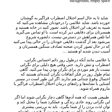
background, empty space
شاید تا به حال اسم اختلال اضطراب فراگیر به گوشتان
خورده باشد. شاید علائمی را درخودتان مشاهده می‌کنید که
شبیه به تعریف این اختلال باشد. تصور کنید در خانه هستید و
همسرتان برای دقایقی دیر کرده است. با او تماس می‌گیرید
اما تلفن همراهش در دسترس نیست. دلشوره شروع
می‌شود بعد از گذشت دقایقی خودتان را در حالی پیدا می‌کنید
که در حال تصور کردن صحنه تصادف سنگین همسرتان و
آسیب دیدن شدید او هستید …
یا علائمی مانند آنکه درطول روز دائم احساس نگرانی،
اضطراب و تنش دارید. حتی وقتی هیچ دلیلی برای نگرانی
نیست باز هم موردی برای نگران بودن پیدا می‌کنید. گاهی
تمام طول روز در فکر اتفاقات نگران کننده‌ای هستید که
احتمال وقوع چندانی هم ندارند. اگر این طور است در مسیر
آشنایی با نشانه‌ها و راه‌های درمان اختلال اضطراب فراگیر با
ماروم همراه شوید.
طبیعی هست که همه آدم‌ها گاهی دچار نگرانی ‌شوند اما اگر
این نگرانی روند عادی زندگی و عملکرد شما را مختل کند و
توان لذت بردن را از شما بگیرد، باید به بررسی بیشتری
پرداخت. مطابق با آخرین تعریف صورت گرفته در راهنمای