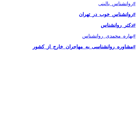
#روانشناس_بالینی
#
روانشناس_خوب_در_تهران
#
دکتر_روانشناس
#بهاره_محمدی_روانشناس
#مشاوره_روانشناسی_به_مهاجران_خارج_از_کشور