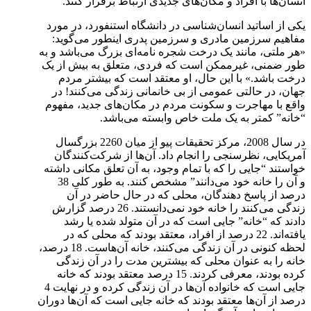
انسان‌ها با افراد و مکان‌های جدیدی ارتباط برقرار کنند.
یکی از اساتید انسان‌شناسی در دانشگاه استنفورد، در مورد
مفاهیم سرزمین مادری و سرزمین پدری اینطور می‌گوید:
«هر ملتی، مانند یک درخت شجره نامه‌ای بزرگ می‌باشد و به
طور ضمنی، غیرممکن است که فردی، متعلق به بیش از یک
درخت باشد.» با این حال، او معتقد است که بیشتر مردم
جهان، در حالتی عمومی از بی خانمانی زندگی می‌کنند! در
واقع با مهاجرت و سکونت مردم در مکان‌های جدید، مفهوم
“خانه” کمتر به یک ملت خاص وابسته می‌باشد.
در سال 2008، مرکز تحقیقات پیو از میان 2260 بزرگسال
آمریکایی، نظرسنجی را انجام داد. آن‌ها از شرکت‌کنندگان
خواستند “جایی را که با تمام وجود، به آن تعلق مکانی داشته
و آن را خانه خود می‌دانند” مشخص کنند. به طور کلی 38
درصد از پاسخ دهندگان، محلی که در حال حاضر در آن
زندگی می‌کنند را خانه خود نمی‌دانستند. 26 درصد گزارش
دادند که “خانه” جایی است که در آن متولد شده یا رشد
یافته‌اند. 22 درصد از افراد، معتقد بودند که محلی که در
لحظه کنونی در آن زندگی می‌کنند، خانه آن‌هاست. 18 درصد،
خانه را به عنوان محلی که بیشترین مدت را در آن زندگی
کرده بودند، معرفی کردند. 15 درصد معتقد بودند که خانه
جایی است که خانواده آن‌ها در آن زندگی کرده و در نهایت 4
درصد از آن‌ها معتقد بودند که خانه جایی است که آن‌ها دوران