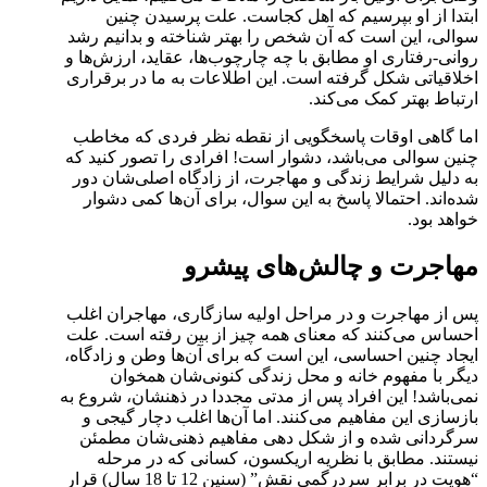
ابتدا از او بپرسیم که اهل کجاست. علت پرسیدن چنین
سوالی، این است که آن شخص را بهتر شناخته و بدانیم رشد
روانی-رفتاری او مطابق با چه چارچوب‌ها، عقاید، ارزش‌ها و
اخلاقیاتی شکل گرفته است. این اطلاعات به ما در برقراری
ارتباط بهتر کمک می‌کند.
اما گاهی اوقات پاسخگویی از نقطه نظر فردی که مخاطب
چنین سوالی می‌باشد، دشوار است! افرادی را تصور کنید که
به دلیل شرایط زندگی‌ و مهاجرت، از زادگاه اصلی‌شان دور
شده‌اند. احتمالا پاسخ به این سوال، برای آن‌ها کمی دشوار
خواهد بود.
مهاجرت و چالش‌های پیشرو
پس از مهاجرت و در مراحل اولیه سازگاری، مهاجران اغلب
احساس می‌کنند که معنای همه چیز از بین رفته است. علت
ایجاد چنین احساسی، این است که برای آن‌ها وطن و زادگاه،
دیگر با مفهوم خانه و محل زندگی کنونی‌شان همخوان
نمی‌باشد! این افراد پس از مدتی مجددا در ذهنشان، شروع به
بازسازی این مفاهیم می‌کنند. اما آن‌ها اغلب دچار گیجی و
سرگردانی شده و از شکل دهی مفاهیم ذهنی‌شان مطمئن
نیستند. مطابق با نظریه اریکسون، کسانی که در مرحله
“هویت در برابر سردرگمی نقش” (سنین 12 تا 18 سال) قرار