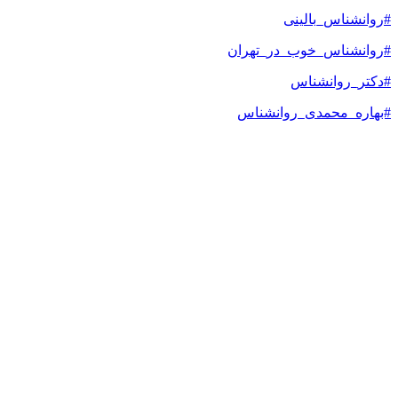
#روانشناس_بالینی
#روانشناس_خوب_در_تهران
#دکتر_روانشناس
#بهاره_محمدی_روانشناس