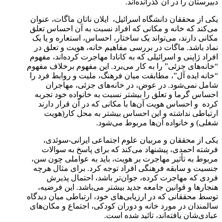
دبیرستان را در آن گذرانده‌اند.
یکی از محققان دانشگاه اسرائیل، ایلان ناتان ماگات، عنوان
می‌کند که خانه و مکانی که افراد نسبت به آن احساس تعلق
مکانی دارند، می‌تواند یک ساختار، احساس، استعاره و یا یک
نماد باشد. ماگات در بررسی مفاهیم خانه، هویت و تعلق در
افراد ژاپنی و اسرائیلی که به کانادا مهاجرت کرده‌اند، مفهوم
“خانه‌های جزئی” را به کار می‌برد. این مفهوم برخلاف مفهوم
“خانه ایده آل”، مطابقت میان فرهنگ، ملیت و روابط فرد را
شامل نمی‌شود. در عوض، در خانه‌های جزئی، مهاجران
احساس گرما و تعلق را بیشتر نسبت به خانواده خود تجربه
کرده و احساس هویت آن‌ها با مکانی که در آن قرار دارند
ارتباطی نداشته و این احساس بیشتر به محل کار(هویت
شغلی) و خانواده آن‌ها مربوط می‌شود.
یکی از محققان و مربیان علوم اجتماعی ایرانی-سوئدی،
فرشته احمدی، پیشنهاد می‌کند که برای پاسخ به سوالات
مربوط به تأثیر مهاجرت بر هویت، باید به عواملی چون سن،
جنسیت و سابقه فرهنگی افراد توجه کرد. برای مثال هرچه
فردی که مهاجرت کرده، جوان‌تر باشد، احتمال پذیرش
هنجارها و قوانین جامعه جدید بیشتر می‌باشد. این فرضیه،
توسط محققانی که در ارزیابی‌های خود، ارتباطی میان دیدگاه
سالمندان در مورد خانه و دوران کودکی، اجتماع و مکان‌های
عبادی‌شان یافته‌اند، تائید شده است.