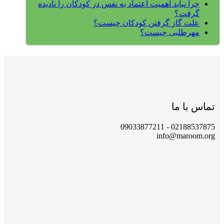
چرا نباید اهمیت اعتماد به نفس در کودکان را نادیده
گرفت؟
علت گاز گرفتن کودکان چیست؟
مهرطلبی چیست؟
تماس با ما
02188537875 - 09033877211
info@maroom.org