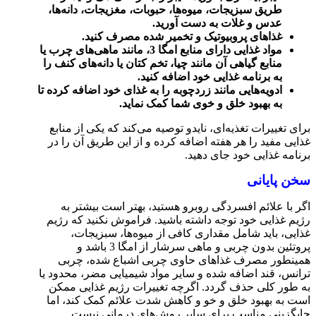
طریق سبزیجات، میوه‌ها، حبوبات، مغزیجات، دانه‌ها،
عدس و غلات به دست آورید.
غذاهای پروبیوتیک و تخمیر شده مصرف کنید.
مواد غذایی دارای منابع امگا 3، مانند ماهی‌های چرب یا
منابع گیاهی آن مانند چیا، تخم کتان یا دانه‌های کنف را
به برنامه غذایی خود اضافه کنید.
ادویه‌هایی مانند زردچوبه را به غذای خود اضافه کرده تا
به بهبود خلق و خوی شما کمک نماید.
برای تغییرات تغذیه‌ای، نایدو توصیه می‌کند که یکی از منابع
غذایی مفید را هر هفته اضافه کرده و از این طریق آن را در
برنامه غذایی خود جای دهید.
سخن پایانی
اگر با علائم افسردگی روبرو هستید، بهتر است بیشتر به
رژیم غذایی خود توجه داشته باشید. فراموش نکنید که رژیم
غذایی، باید شامل مقداری کافی از میوه‌ها، سبزیجات،
پروتئین بدون چربی و ماهی سرشار از امگا 3 باشد و
همینطور مصرف غذاهای حاوی چربی اشباع شده، چربی
ترانس، قند اضافه شده و سایر مواد شیمیایی مضر، محدود یا
به طور کلی حذف گردد. اگرچه تغییرات رژیم غذایی ممکن
است به بهبود خلق و خو و کاهش شدت علائم کمک کند، اما
جایگزینی مناسب برای سایر روش‌های درمانی نیست.