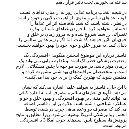
ساعته می‌خوریم، تحت تأثیر قرار دهیم.
در نتیجه انتخاب برنامه غذایی روزانه از میان غذاهای فست
فود یا غذاهای سالم و مقوی، از اهمیت بالایی برخوردار است.
در نظر داشته باشید که شما بلافاصله اثر این غذاها را
احساس نخواهید کرد. با خوردن غذاهای ناسالم، وقوع
تغییراتی در شما شروع شده و به مرور زمان بر خلق و
خوی‌تان تأثیر خواهند گذاشت. اما اگر رژیم غذایی سالمی را
دنبال کنید، به مرور خلق و خوی خود را بهبود خواهید بخشید.»
فاستر درباره این موضوع اینچنین می­گوید: «افسردگی یک
وضعیت پزشکی خطرناک است و غذا به تنهایی نمی‌تواند یک
درمان موثر باشد. در صورت مواجهه با چنین مشکلاتی، لازم
است با متخصصان مراقبت‌های بهداشتی مشورت کرده و
مطمئن شوید که بهترین کمک را برای خود پیدا می‌کنید.»
با این حال، فاستر به شواهد علمی اشاره می‌کند که نشان
می‌دهد الگوهای تغذیه‌ای سالم و مصرف آب به اندازه کافی،
می‌توانند تأثیر مثبتی بر بهبود افسردگی و بهبود خلق و خو و
عملکرد شناختی داشته باشد. علاوه بر این، فاستر اضافه
می‌کند که مصرف دو وعده ماهی چرب در هفته، توسط
انجمن روانپزشکی آمریکا توصیه می‌شود. زیرا مطابق با نتایج
پژوهش‌ها، سطوح پایین اسیدهای چرب امگا 3 با افسردگی
مرتبط است.