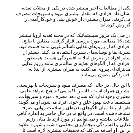
یکی از مطالعات اخیر منتشر شده در یکی از مجلات تغذیه،
نشان داد افرادی که مقدار بیشتری میوه و سبزیجات مصرف
می‌کردند، میزان بیشتری از خوش بینی و خودکارآمدی را
گزارش کرده‌اند.
در طی یک مرور سیستماتیک که در مجله تغذیه اروپا منتشر
شد، 16 مطالعه مورد بررسی قرار گرفت. مطابق با نتایج،
افرادی که از رژیم‌های غذایی ناسالم غربی مانند فست فود،
شیرینی‌ها و نوشابه‌های شیرین استفاده می‌کنند، بیشتر از
سایر افراد در معرض ابتلا به افسردگی هستند. همینطور
افرادی که از الگوهای تغذیه‌ای سالم‌تری مانند رژیم غذایی
مدیترانه‌ای پیروی می‌کنند، به میزان بیشتری از ابتلا به
افسردگی مصون می‌مانند.
با این حال، در حالی که مصرف میوه و سبزیجات با بهزیستی
بیشتری همراه است، فاستر تاکید می‌کند هیچ شواهد علمی
معتبری وجود ندارد که نشان دهد مصرف میوه و سبزیجات،
مستقیما باعث بهبود خلق و خوی افراد می‌شود. او می‌گوید:
«این ارتباط میان الگوهای تغذیه‌ای و سلامت روانی، صرفا
مشاهده شده است. در واقع ما در حال حاضر به اندازه کافی
اطلاعات نداشته و نمی‌توانیم در مورد ارتباط میان رژیم
غذایی و افسردگی نتیجه‌گیری محکمی داشته باشیم.» علاوه
بر این، او اضافه می‌کند که تحقیقات بیشتری لازم است تا