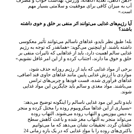
«ذهن آگاهی، تغذیه آگاهانه، ورزش، بهداشت خواب و مصرف
آب به میزان کافی برای موفقیت و سلامتی بسیار مهم
است.»
آیا رژیم‌های غذایی می‌توانند اثر منفی بر خلق و خوی داشته
باشند؟
بله! طبق نظر نایدو، غذاهای ناسالم می‌توانند تأثیر معکوسی
داشته باشند. او اینچنین می‌گوید: «همانقدر که توجه به رژیم
غذایی سالم اهمیت دارد، باید از غذاهایی که تاثیرات منفی بر
خلق و خوق ما دارند، اجتناب کرده و از این امر غافل نشویم.»
برخی از مواد غذایی که باید از رژیم روزانه حذف شود،
مواردی با ارزش غذایی پایین مانند غذاهای حاوی قند اضافی،
غذاهای فرآوری شده، فست فودها و چربی‌های ترانس
می‌باشند. مواد مغذی و سالم باید جایگزین این مواد غذایی
شوند.
نایدو تاثیر این مود غذایی ناسالم را اینگونه توضیح می‌دهد:
«بسیاری از این غذاها میکروبیوم روده را مختل کرده و منجر
به دیس بیوزیس و التهاب روده می‌شوند. التهاب روده
می‌تواند منجر به التهاب مغز شده و باعث کاهش سطح
خلقتان گردد. تحقیقات نشان می‌دهد که ما می‌توانیم
باکتری‌های روده را با مواد غذایی که در یک بازه زمانی 24