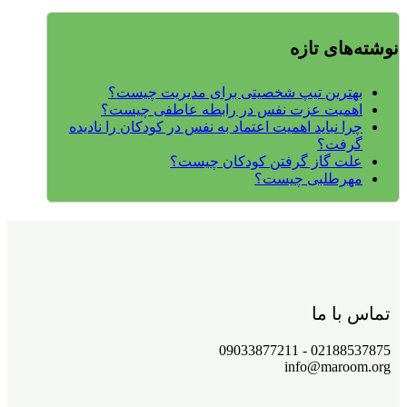
نوشته‌های تازه
بهترین تیپ شخصیتی برای مدیریت چیست؟
اهمیت عزت نفس در رابطه عاطفی چیست؟
چرا نباید اهمیت اعتماد به نفس در کودکان را نادیده
گرفت؟
علت گاز گرفتن کودکان چیست؟
مهرطلبی چیست؟
تماس با ما
02188537875 - 09033877211
info@maroom.org