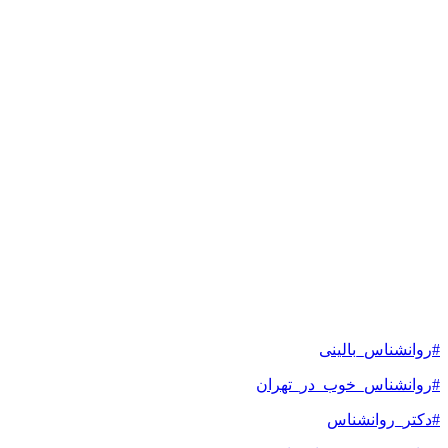
#روانشناس_بالینی
#روانشناس_خوب_در_تهران
#دکتر_روانشناس