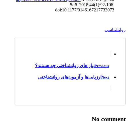
Bull
. 2018;44(1):92-106.
doi:10.1177/0146167217733073
روانشناسی
نیاز های روانشناختی چه هستند؟
Previous
ارزیابی‌ها و آزمون‌ها‌ی روانشناختی
Next
No comment