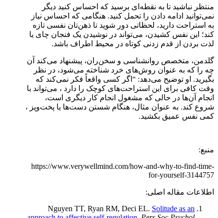
منتظر نباشید تا به نقطه‌ای برسید که احساس کنید دیگر
نمی‌توانید ادامه دادن را تحمل کنید. هنگامی که احساس نیاز
به استراحت دارید، لحظاتی دور شوید تا ذهن‌تان نفسی تازه
کند؛ این نفس کشیدن، می‌تواند در نوشیدن یک فنجان چای یا
لذت بردن از قدم زدنی کوتاه در محیط اطراف باشد.
گلدمن، متخصص روانشناسی و سخن‌ران، پیشنهاد می‌کند آن‌
چه را که به عنوان روش‌های خرد شناخته می‌شود، در نظر
بگیرید. او توضیح می‌دهد: “اگر کسی واقعاً فکر نمی‌کند که
وقت کافی برای این استراحت‌های کوچک را دارد ، می‌تواند با
انجام آن‌ها در حالی که مشغول انجام کار دیگری است،
شروع کند. به عنوان مثال، هنگام شستن دست‌ها یا پخت‌و‌پز ،
کمی نفس عمیق بکشید.
منبع:
https://www.verywellmind.com/how-and-why-to-find-time-
for-yourself-3144757
اطلاعات مقاله اصلی:
Nguyen TT, Ryan RM, Deci EL.
Solitude as an
approach to affective self-regulation
.
Pers Soc Psychol