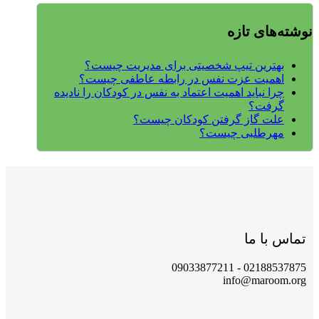
نوشته‌های تازه
بهترین تیپ شخصیتی برای مدیریت چیست؟
اهمیت عزت نفس در رابطه عاطفی چیست؟
چرا نباید اهمیت اعتماد به نفس در کودکان را نادیده
گرفت؟
علت گاز گرفتن کودکان چیست؟
مهرطلبی چیست؟
تماس با ما
02188537875 - 09033877211
info@maroom.org