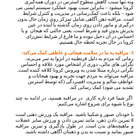
ونه تنها سبب کاهش سطوح استرس در دوران همه‌گیری
کرونا میشود – بنابراین سبب بهبود عملکرد سیستم ایمنی می
شود – بلکه باعث کمک‌رسانی در مدیریت و کنترل شرایط
است. مراقبه ذهن آگاهی شامل تمرکز روی زمان حال بدون
درگیری و مانور دادن روی زمان گذشته یا آینده در عین
پذیرش بدون قید و شرط است. یعنی حالتی که هیجان‌ و یا
احساس در آن دخیل نبوده و ما فارغ از شرایط تنش‌زای
کرونا در حال تجربه لحظه حال هستیم.
3- مر
اقبه به ما در سلامت هیجانی و عاطفی کمک می
کند:
زمانی که مردم به دلیل قرنطنیه در انزوا به سر می‌برند،
نگرانی های مالی، دوری از اشخاص مورد علاقه و احساس
نگرانی درباره مبتلا شدن به ویروس کرونا کلافه کننده است.
مراقبه می‌تواند به مردم جهت تجربه و بهبود هیجانات و
عواطف سالم و مدیریت افسردگی (که توسط استرس
تشدید می شود) کمک رسانی کند.
اگر شما فرد تازه کاری در مراقبه هستید، در ادامه به چند
نوع یا شیوه برای شروع اشاره می‌کنیم:
با خودتان صبور و شکیبا باشید. مراقبه یک ورزش ذهنی است
ß تمرین دادن ذهن، مانند تمرین دادن و ورزش سایر عضلات
و ماهیچه‌های بدن است. در طول یادگیری و تمرین مراقبه
صبور بمانید و نسبت به بدن و ذهنتان آگاهی داشته باشید.