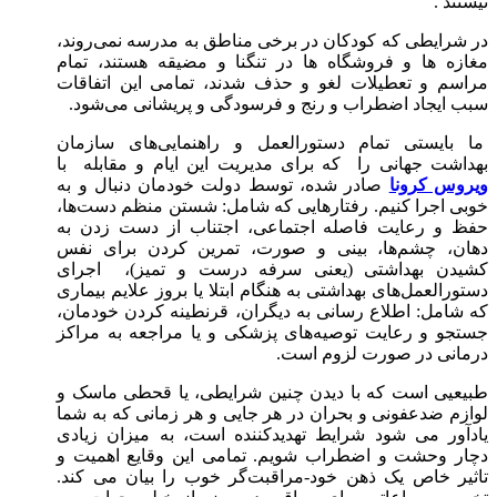
نیستند .
در شرایطی که کودکان در برخی مناطق به مدرسه نمی‌روند،
مغازه ها و فروشگاه ها در تنگنا و مضیقه هستند، تمام
مراسم و تعطیلات لغو و حذف شدند، تمامی این اتفاقات
سبب ایجاد اضطراب و رنج و فرسودگی و پریشانی می‌شود.
ما بایستی تمام دستورالعمل و راهنمایی‌های سازمان
بهداشت جهانی را که برای مدیریت این ایام و مقابله با
ویروس کرونا
صادر شده، توسط دولت خودمان دنبال و به
خوبی اجرا کنیم. رفتارهایی که شامل: شستن منظم دست‌ها،
حفظ و رعایت فاصله اجتماعی، اجتناب از دست زدن به
دهان، چشم‌ها، بینی و صورت، تمرین کردن برای نفس
کشیدن بهداشتی (یعنی سرفه درست و تمیز)، اجرای
دستورالعمل‌های بهداشتی به هنگام ابتلا یا بروز علایم بیماری
که شامل: اطلاع رسانی به دیگران، قرنطینه کردن خودمان،
جستجو و رعایت توصیه‌های پزشکی و یا مراجعه به مراکز
درمانی در صورت لزوم است.
طبیعیی است که با دیدن چنین شرایطی، یا قحطی ماسک و
لوازم ضدعفونی و بحران در هر جایی و هر زمانی که به شما
یادآور می شود شرایط تهدیدکننده است، به میزان زیادی
دچار وحشت و اضطراب شویم. تمامی این وقایع اهمیت و
تاثیر خاص یک ذهن خود-مراقبت‌گر خوب را بیان می کند.