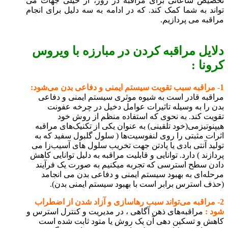
تخصیص ساعاتی برای مراقبه در روز، از خیلی جهات می
تواند به شما کمک کند. که در ادامه به سه دلیل برای انجام
مراقبه می پردازیم.
دلایل مراقبه کردن در مبارزه با ویروس
کرونا :
1- مراقبه سبب تقویت سیستم ایمنی و دفاعی بدن می‌شود:
مراقبه قادر است به شیوه موثری سیستم ایمنی و دفاعی
بدن را به وسیله تاثیرات عوامل دخیل در چرخه عفونت
تقویت کند. به نحوی که استفاده منظم از روش خود
هیپنوتیزمی(خود تلقینی) به عنوان یکی از تکنیک‌های مراقبه
اثرات مثبتی را روی لنفوسیت‌ها ( سلول‌ گلبول سفید که به
تولید آنتی بادی یا پادتن جهت تخریب سلول های آسیب‌زا می
پردازند ) دارد. توانایی و قابلیت مراقبه به دلیل توانایی کاهش
دادن سطح استرسی که تجربه میکنیم به صورت یک فرآیند
مرحله‌ای به بهبود سیستم ایمنی و دفاعی بدن می انجامد
(حذف استرس برابر است با بهبود سیستم ایمنی بدن).
2- مراقبه می‌تواند سبب رهاسازی و آزاد شدن از اضطراب
شود :
مراقبه‌های ذهن آگاهی ، در مدیریت و کنترل استرس و
کاهش و تسکین دهی آن یک روش یا متود ثابت شده است