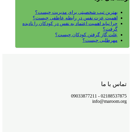
بهترین تیپ شخصیتی برای مدیریت چیست؟
اهمیت عزت نفس در رابطه عاطفی چیست؟
چرا نباید اهمیت اعتماد به نفس در کودکان را نادیده
گرفت؟
علت گاز گرفتن کودکان چیست؟
مهرطلبی چیست؟
تماس با ما
02188537875 - 09033877211
info@maroom.org