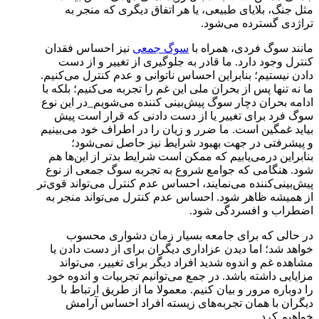
مثل جنگ، بلایای طبیعی، یا هر اتفاق دیگری که منجر به
تراژدی گسترده می‌شود.
مانند سوگ فردی، همراه با
سوگ جمعی
نیز احساس فقدان
کنترل وجود دارد. ما قادر به جلوگیری از تغییر و از دست
دادن نیستیم؛ بنابراین احساس ناتوانی و عدم کنترل می‌کنیم.
ما نه تنها پس از بحران ملی این غم را تجربه می‌کنیم؛ بلکه با
ادامه بحران دچار سوگ پیش‌بینی کننده می‌شویم_در این نوع
سوگ فرد برای تغییر یا از دست دادنی که قرار است پیش
بیاید غمگین است. ما ضرر و زیان را در اطراف خود می‌بینیم
و پیشرفتی در جهت بهبود شرایط نیز حاصل نمی‌شود؛
بنابراین درمی‌یابیم که ممکن است شرایط بدتر از این‌ها هم
شود. هنگامی که جوامع شروع به تجربه سوگ جمعی از نوع
پیش‌بینی‌کننده می‌نمایند، احساس عدم کنترل می‌تواند قوی‌تر
از همیشه ظاهر شود. احساس عدم کنترل می‌تواند منجر به
اضطراب و افسردگی شود.
در حالی که برای جامعه بسیار زمان دشواری محسوب
خواهد شد؛ اما دیدن عزاداری دیگران برای از دست دادن یا
مشاهده غم و اندوه شدید افراد دیگر برای تغییر، می‎‌تواند
مزایایی داشته باشد. در جمع می‌توانیم تجربیات و اندوه خود
را دوباره مرور و بیان کنیم. معمولا ما از طریق ارتباط با
دیگران با همان تجربه‌های زیسته افراد احساس آرامش
خواهیم کرد.