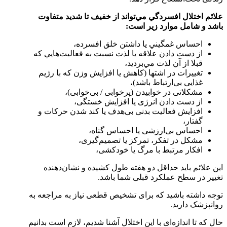
علائم اختلال افسردگي مي‌تواند از خفيف تا شديد متفاوت
باشد و شامل موارد زير است:
احساس غمگيني يا داشتن خلق افسرده،
از دست دادن علاقه يا لذت نسبت به فعاليت‌هايي كه
قبلا از آن لذت مي‌برديد،
تغييرات در اشتها (كاهش يا افزايش وزن که با رژیم
غذایی بی‌ارتباط باشد)،
مشکلاتی در خوابیدن (پرخوابی / بی‌خوابی)،
از دست دادن انرژی یا افزایش خستگی،
افزایش فعالیت بدنی بی‌هدف یا کند شدن حرکات و
گفتار،
احساس بی‌ارزشی یا احساس گناه،
مشکل در تفکر، تمرکز یا تصمیم‌گیری،
افکار مرتبط با مرگ یا خودکشی،
این علائم باید حداقل دو هفته طول کشیده و نشان‌دهنده
تغییر در سطح عملکرد قبلی شما باشد.
توجه داشته باشید که برای تشخیص قطعی نیاز به مراجعه به
روانپزشک دارید.
حال که تا اندازه‌ای با این اختلال آشنا شدیم، لازم است بدانیم