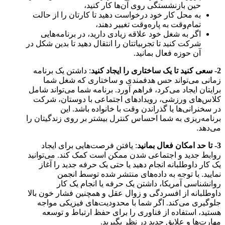
حین بازنشستگی روی آن‌ها کار کنید،
به محل کار خود درخواست دهید تا کارتان را از حالت
تمام‌وقت به پاره‌وقت تغییر دهند،
اگر به شغل خود علاقه زیادی دارید، در برنامه‌هایی
شرکت کنید تا تجربیاتتان را انتقال دهید تا بدین شکل در
آن حوزه فعال بمانید.
2- سعی کنید تا یک ساختاری را ایجاد کنید
: داشتن یک برنامه
زمانی می‌تواند حس هدفمندی و ساختاری که شغل شما
برایتان ایجاد می‌کرد، فراهم آورد. برنامه شما می‌تواند شامل
کلاس‌های ورزشی، رویدادهای اجتماعی با دوستان، شرکت
در سخنرانی‌ها یا گذراندن وقت با خانواده باشد. این
برنامه‌ریزی به شما احساس کنترل بیشتر بر روی زندگیتان را
می‌دهد.
3- تا حد امکان فعال بمانید
: یافتن فرصت‌هایی برای ایجاد
روابط جدید و اجتماعی شدن ممکن است کمک کند. می‌توانید
یک کار داوطلبانه انجام دهید یا حتی یک حرفه جدید را آغاز
نمایید. با توجه به داده‌های منتشر شده توسط انجمن
روانشناسی آمریکا، داشتن یک حرفه یا انجام یک کار
داوطلبانه از افسردگی و زوال عقل و همچنین فشار خون بالا
جلوگیری می‌کند. اگر شما با محدودیت‌های فیزیکی مواجه
هستید، استفاده از فناوری را برای حفظ ارتباط و توسعه
مهارت‌ها و علايق جديد در نظر بگيريد.