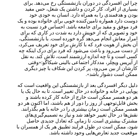
چرا این افسردگی در دوران بازنشستگی رخ می‌دهد. برای
بسیاری از افراد، کار کردن و داشتن یک شغل، حس مفید
بودن و هدفمندی را به همراه دارد. انسان به خودی خود
دوست دارد همواره تامین‌کننده خوبی برای خانواده بوده و یک
فرد موفق و مفید برای جامعه باشد. احساس فرد نسبت به
خود و تصویری که از خویش دارد به شدت در کاری که برای
امرار معاش انجام می‌دهد گره خورده است. با بازنشستگی،
آن بخش از هویت فرد که با کارش برای خود تعریف می‌کرد،
از دست می‌رود و باعث می‌شود که فرد برای درک اینکه چه
کسی است و تا چه اندازه ارزشمند است، تلاش کند. به نقل
از آیریس ویچلر، مددکار اجتماعی بالینی شیکاگو:«وقتی
کارشان از بین می‌رود، پر کردن این شکاف با چیز دیگری
ممکن است دشوار باشد».
دلیل دیگر افسردگی بعد از بازنشستگی این واقعیت است که
پویایی در خانه و خانواده در حال تغییر است. تا به حال یک یا
هر دو همسر ممکن است خارج از خانه کار کرده باشند و
بخش قابل‌توجهی از روز را دور از هم باشند، اما اکنون هر دو
همسر ممکن است زمان بیشتری را در خانه با هم بگذرانند.
نقش‌ها در حال تغییر خواهد شد و نیاز به تصمیم‌گیری‌های
مشترک بیشتری است. تا زمانی که تعادل جدیدی حاصل
شود، ممکن است در طول فرآیند تطبیق هر یک از همسران با
موقعیت جدید تعارض‌هایی وجود داشته باشد.