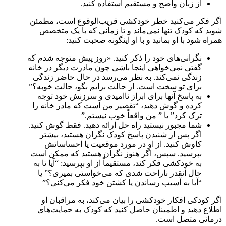
از زبان واضح و مستقیم استفاده کنید.
اگر فکر می‌کنید خطر خودکشی قریب‌الوقوع است، مطمئن
شوید که کودک تنها نمی‌ماند و تا زمانی که با یک متخصص
همراه شود با او بمانید و با او اینگونه صحبت کنید:
نگرانی‌های خود را ذکر کنید. «روز پیش متوجه شدم که
گفتی نمی‌خواهی اینجا باشی چون مادرت دیگر در خانه
زندگی نمی‌کند. به نظر می‌رسد در حال حاضر زندگی
برای تو سخت است. از حالت برایم بگو، حالت خوبه؟”
به پاسخ آنها برای ابراز ناامیدی و سرزنش خود توجه
کرده و گوش دهید، “تقصیر من است که مادر خانه را
ترک کرد” یا ” من واقعاً خوب نیستم.”
شما مجبور نیستید راه حل ارائه دهید. فقط گوش کنید.
اگر پس از شنیدن پاسخ کودک نگران هستید، بیشتر
کاوش کنید. از او در مورد موقعیت یا احساساتش
بپرسید. سپس، اگر هنوز نگران هستید که ممکن است
به خودکشی فکر کند، مستقیماً از او بپرسید: “آیا تا به
حال آنقدر ناراحت شدی که می‌خواستی بمیری؟” یا
“آیا به آسیب رساندن یا کشتن خود فکر می‌کنی؟”
اگر کودکی افکار خودکشی را بیان می‌کند، به مراقبان او
اطلاع دهید و اطمینان حاصل کنید که کودک به حمایت‌های
درمانی متصل است.