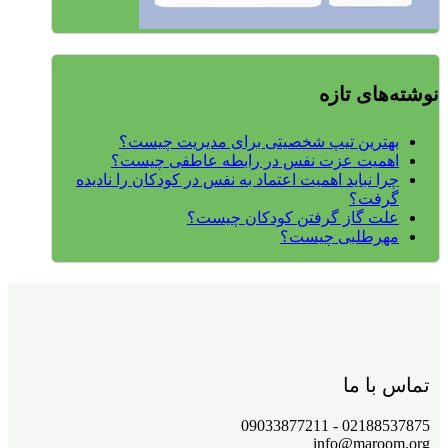
نوشته‌های تازه
بهترین تیپ شخصیتی برای مدیریت چیست؟
اهمیت عزت نفس در رابطه عاطفی چیست؟
چرا نباید اهمیت اعتماد به نفس در کودکان را نادیده
گرفت؟
علت گاز گرفتن کودکان چیست؟
مهرطلبی چیست؟
تماس با ما
02188537875 - 09033877211
info@maroom.org