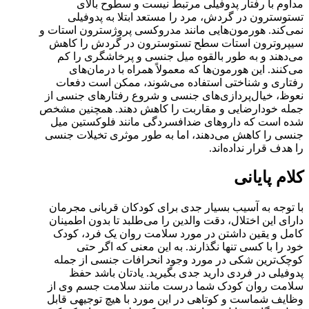
مداوم با رفتار پدوفیلی مرتبط نیست و سطوح بالای
تستوسترون در گردش، مرد را مستعد ابتلا به پدوفیلی
نمی‌کند. هورمون‌هایی مانند مدروکسی پروژسترون استات و
سیپروترون استات سطح تستوسترون در گردش را کاهش
می‌دهند و به طور بالقوه میل جنسی و پرخاشگری را کم
می‌کنند. این هورمون‌ها که معمولاً همراه با درمان‌های
رفتاری و شناختی استفاده می‌شوند، ممکن است دفعات
نعوظ، خیال‌پردازی‌های جنسی و شروع رفتارهای جنسی از
جمله خودارضایی و مقاربت را کاهش دهند. همچنین مشخص
شده است که داروهای ضدافسردگی مانند فلوکستین میل
جنسی را کاهش می‌دهند، اما به طور موثری تخیلات جنسی
را هدف قرار نداده‌اند.
کلام پایانی
با توجه به آسیب بسیار جدی برای کودکان قربانی مجرمان
دارای این اختلال، دقت والدین را می‌طلبد تا بدون اطمینان
کامل و یقین داشتن در مورد سلامت روان یک فرد، کودک
خود را با کسی تنها نگذارند. به این معنی که اگر حتی
کوچک‌ترین شکی در مورد وجود انحرافات جنسی از جمله
پدوفیلی در فردی دارید جدی بگیرید. یادتان باشد حفظ
سلامت روان کودک شما درست مانند سلامت جسم وی از
وظایف شماست و کوتاهی در این مورد با هیچ توجیهی قابل