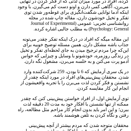
کرده، افراد در مورد میزان لذتی که از فکر کردن در تنهایی
می‌برن، آگاهی کمی دارن و اونو دست کم می‌گیرن. با وجود
اینکه آدما توانایی شگفت‌انگیزی برای غوطه‌ور شدن توی
تفکر و تخیل خودشون دارن، مقاله‌ چاپ شده در مجله
روانشناسی تجربی: عمومی (Journal of Experimental
Psychology: General) به مطلب جالبی اشاره کرده.
این مقاله میگه که افراد در درک اینکه تفکر چقدر می‌تونه
جذاب باشه مشکل دارن. همین مسئله توضیح خوبیه برای
این‌که چرا مردم ترجیح میدن به جای لحظه‌ای تفکر و تخیل
در زندگی روزمره، خودشونو با وسایل و چیزایی که حواس
آدمو پرت می‌کنن و به خلسه می‌برن، مشغول نگه دارن.
در یک سری آزمایش که 6 تا بودن، 259 شرکت‌کننده وارد
شدن. محققان پیش‌بینی‌های افراد در مورد اینکه چقدر از
نشستن و فکر کردن لذت می‌برن را با تجربه واقعیشون از
انجام این کار مقایسه کردن.
توی آزمایش اول، از افراد خواستن پیش‌بینی کنن که چقدر
ممکنه از تنها نشستن با افکار خود به مدت 20 دقیقه لذت
ببرن؛ و این امر باید بدون انجام کار مزاحم مثل مطالعه، راه
رفتن و نگاه کردن به تلفن هوشمند باشه.
محققان متوجه شدن که مردم بیشتر از آنچه پیش‌بینی
می‌کردن از گذراندن وقت با افکارشون لذت می‌بردن. این