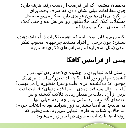
محققان معتقدن که این فرصت از دست رفته هزینه داره؛
چون مطالعات قبلی نشان دادن که صرف وقت برای
سرگردانی‌های ذهنتون فوایدی داره. تفکر می‌تونه به حل
مشکلات کمک کنه، خلاقیتتون رو افزایش بده و حتی کمک
کنه معنای زندگیتونو پیدا کنین.
نکته مهم و قابل توجه اینه که «همه تفکرات ذاتاً پاداش‌دهنده
نیستن؛ چون برخی از افراد مستعد چرخه‎های معیوب تفکر
منفی (مثل نشخوارها و وسواس‌های فکری) هستن.»
متنی از فرانتس کافکا
راستی لذت تنها بودن را چشیده‌ای؟ قدم زدن تنها، دراز
کشیدن تنها زیر نور آفتاب؟ چه لذت بزرگی است برای یک
موجود عذاب‌کشیده، برای قلب و سر! منظورم را می‌فهمی؟
آیا تا به حال مسافت زیادی را تنها قدم زده‌ای؟ قابلیت لذت
بردن از آن، دلالت بر مقدار زیادی فلاکت گذشته و نیز
لذت‌های گذشته دارد. وقتی پسربچه بودم خیلی تنها
می‌ماندم؛ اما آن‌ها بیشتر به زور شرایط بود نه انتخاب خودم؛
اما حالا، با شتاب به طرف تنهایی می‌روم، همان‌طور که
رودخانه‌ها با شتاب به سوی دریا سرازیر می‌شوند.