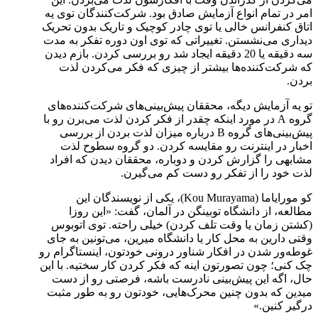
امر در تمام انواع آزمایش صادق بود. شرکت‌کنندگان توی یه
اتاق کنفرانس خالی یا توی چادر کوچیک و تاریک بدون تحریک
دیداری می‌نشستن. تغییراتی که توی اون دوره تفکر به مدت
سه دقیقه یا 20 دقیقه ایجاد شد رو بررسی کردن. بازم دیدن
که شرکت‌کننده‌ها بیشتر از چیزی که فکر می‌کردن لذت
بردن.
تو یه آزمایش دیگه، محققان پیش‌بینی‌های شرکت‌کننده‌های
گروه A در مورد اینکه چقدر از فکر کردن لذت می‌برن رو با
پیش‌بینی‌های گروه B درباره میزان لذت بردن از بررسی
اخبار در اینترنت رو مقایسه کردن. دو گروه سطوح لذت
مشابهی را گزارش کردن و دوباره، محققان دیدن که افراد
لذت خود را از تفکر رو دست کم می‌گیرن.
کو مورایاما (Kou Murayama)، یکی از نویسندگان این
مطالعه، از دانشگاه توبینگن در آلمان، گفت: «این روزا
(کشتن زمان یا وقت تلف کردن) خیلی راحته. توی اتوبوس
وقتی دارین به محل کار یا دانشگاه میرین، می‌تونین به جای
غوطه‌ور شدن در افکار شناور درونی خودتون، اینستاگرام رو
چک کنی؛ چون تصورتون اینه که فکر کردن کار سختیه. با این
حال، اگه این پیش‌بینی نادرست باشه، فرصتی رو از دست
میدین که بدون چنین محرک‌هایی، خودتون رو به طور مثبت
درگیر کنین.»