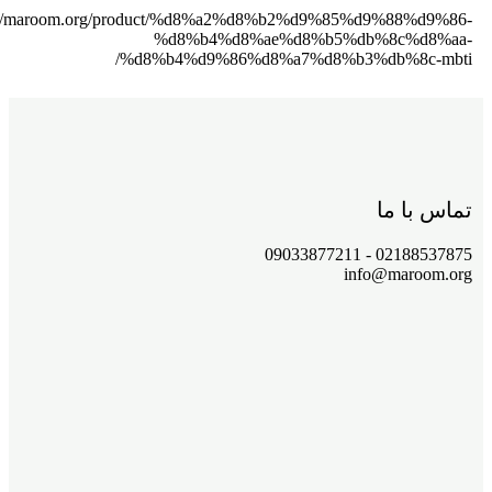
s://maroom.org/product/%d8%a2%d8%b2%d9%85%d9%88%d9%86-
%d8%b4%d8%ae%d8%b5%db%8c%d8%aa-
%d8%b4%d9%86%d8%a7%d8%b3%db%8c-mbti/
تماس با ما
02188537875 - 09033877211
info@maroom.org