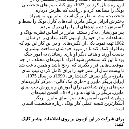
اين‌باره دنبال کرد. در 1923، وی کتاب تيپ‌های شخصيتی
يونگ را مطالعه کرد و دريافت که نظرش درباره
شخصيت، مشابه نظر يونگ است. بنابراين، به همراه
دخترش ايزابل بريگز مايرز، ايده‌هاي کارل يونگ را بسط و
گسترش داده و ايده‌هاي او را براي درک مردم
پيرامون‌شان، به‌کار بستند. مایرز بر اساس نظریه یونگ و
مشاهدات مادر خود یک آزمون کاغذ مدادی را در سال
1962 تهیه نمود. یکی از انگیزه‌های او در این کار این بود که
به افراد کمک کند تا در مورد خودشان شناخت بیشتری
بدست آورند و هدف دیگر او یاری رساندن به امور جنگ
بود تا این که مشخص شود افراد با تیپ‌های مختلف در چه
موقعیت‌هایی قرار بگیرند که ارجح باشد و همین باعث شد
تا بیست سال از عمر خود را برای کامل کردن تیپ نمای
مایرز- بریگز صرف کند(شارف، 1999). در سال 1975،
ايزابل بريگز مايرز و «ماري مک کالي»، مرکز کاربردهای
تيپ‌های روان شناختی براي آموزش و پرورش تیپ نماي
مايرزـ بريگز را بنا نهادند و در 1979، انجمن تيپ‌های
روان‌شناختی تأسيس شد. تیپ نماي مايرزـ بريگز،
آشکارترين نتيجه عملي کار يونگ درباره شخصيت انسان
است.
برای شرکت در این آزمون بر روی اطلاعات بیشتر کلیک
کنید: